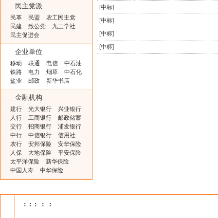
民主党派
[
中标
]
民革
民盟
农工民主党
[
中标
]
民建
致公党
九三学社
[
中标
]
民主促进会
[
中标
]
企业单位
移动
联通
电信
中石油
铁路
电力
烟草
中石化
盐业
邮政
新华书店
金融机构
建行
光大银行
兴业银行
人行
工商银行
邮政储蓄
交行
招商银行
浦发银行
中行
中信银行
信用社
农行
安邦保险
安华保险
人保
大地保险
平安保险
太平洋保险
新华保险
中国人寿
中华保险
：
:
：
：
：