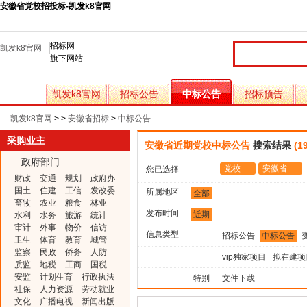
安徽省党校招投标-凯发k8官网
招标网
凯发k8官网
旗下网站
凯发k8官网
招标公告
中标公告
招标预告
凯发k8官网
> >
安徽省招标
>
中标公告
采购业主
安徽省近期党校中标公告
搜索结果
(1
政府部门
党校
安徽省
您已选择
财政
交通
规划
政府办
国土
住建
工信
发改委
所属地区
全部
畜牧
农业
粮食
林业
发布时间
近期
水利
水务
旅游
统计
审计
外事
物价
信访
信息类型
招标公告
中标公告
卫生
体育
教育
城管
监察
民政
侨务
人防
vip独家项目
拟在建项
质监
地税
工商
国税
安监
计划生育
行政执法
特别
文件下载
社保
人力资源
劳动就业
文化
广播电视
新闻出版