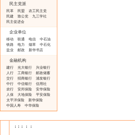
民主党派
民革
民盟
农工民主党
民建
致公党
九三学社
民主促进会
企业单位
移动
联通
电信
中石油
铁路
电力
烟草
中石化
盐业
邮政
新华书店
金融机构
建行
光大银行
兴业银行
人行
工商银行
邮政储蓄
交行
招商银行
浦发银行
中行
中信银行
信用社
农行
安邦保险
安华保险
人保
大地保险
平安保险
太平洋保险
新华保险
中国人寿
中华保险
：
:
：
：
：