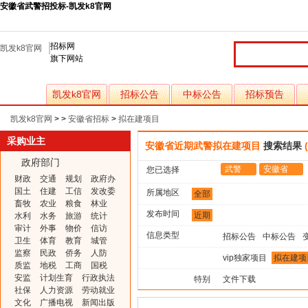
安徽省武警招投标-凯发k8官网
招标网
凯发k8官网
旗下网站
凯发k8官网
招标公告
中标公告
招标预告
凯发k8官网
> >
安徽省招标
>
拟在建项目
采购业主
安徽省近期武警拟在建项目
搜索结果
政府部门
武警
安徽省
您已选择
财政
交通
规划
政府办
国土
住建
工信
发改委
所属地区
全部
畜牧
农业
粮食
林业
发布时间
近期
水利
水务
旅游
统计
审计
外事
物价
信访
信息类型
招标公告
中标公告
卫生
体育
教育
城管
监察
民政
侨务
人防
vip独家项目
拟在建项
质监
地税
工商
国税
安监
计划生育
行政执法
特别
文件下载
社保
人力资源
劳动就业
文化
广播电视
新闻出版