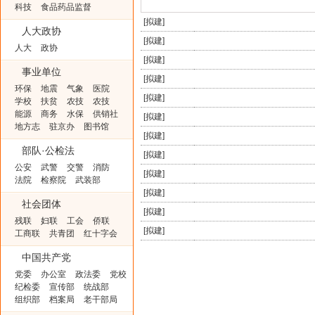
科技
食品药品监督
[
拟建
]
人大政协
[
拟建
]
人大
政协
[
拟建
]
事业单位
[
拟建
]
环保
地震
气象
医院
[
拟建
]
学校
扶贫
农技
农技
能源
商务
水保
供销社
[
拟建
]
地方志
驻京办
图书馆
[
拟建
]
部队·公检法
[
拟建
]
公安
武警
交警
消防
[
拟建
]
法院
检察院
武装部
[
拟建
]
社会团体
[
拟建
]
残联
妇联
工会
侨联
[
拟建
]
工商联
共青团
红十字会
中国共产党
党委
办公室
政法委
党校
纪检委
宣传部
统战部
组织部
档案局
老干部局